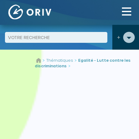
Panneau de gestion des cookies
+
Aller au contenu
Thématiques
Egalité - Lutte contre les
>
>
discriminations
>