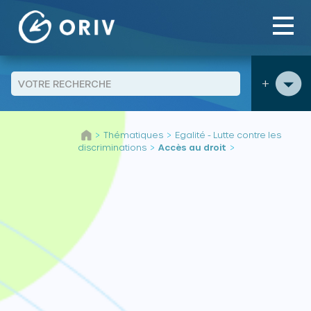
Panneau de gestion des cookies
+
Aller au contenu
Thématiques
Egalité - Lutte contre les
>
>
discriminations
Accès au droit
>
>