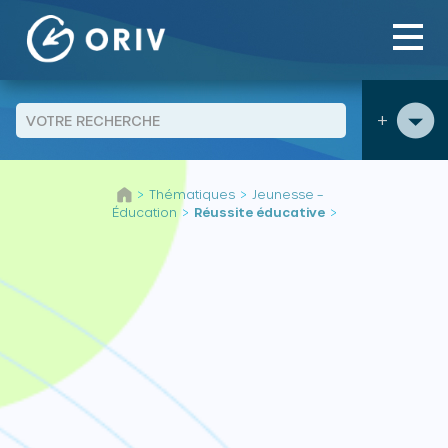
Panneau de gestion des cookies
+
Aller au contenu
Thématiques
Jeunesse –
>
>
Éducation
Réussite éducative
>
>