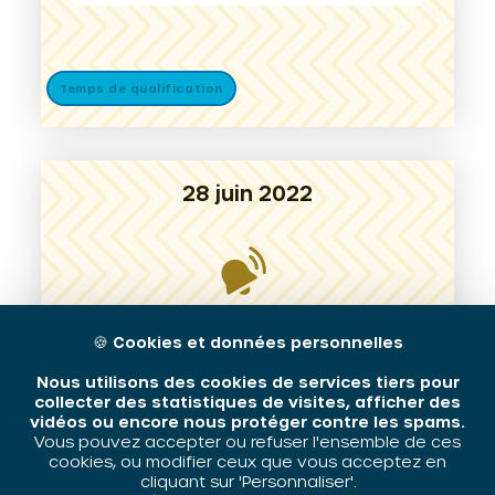
Temps de qualification
28 juin 2022
🍪
Cookies et données personnelles
Journée d’échanges et de
mise en réseau des acteurs et
Nous utilisons des cookies de services tiers pour
actrices des programmes de
collecter des statistiques de visites, afficher des
réussite éducative du Grand
vidéos ou encore nous protéger contre les spams.
Vous pouvez accepter ou refuser l'ensemble de ces
Est
cookies, ou modifier ceux que vous acceptez en
cliquant sur 'Personnaliser'.