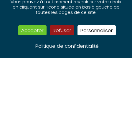
Vous pouvez à tout moment revenir sur votre choix
en cliquant sur l'icone située en bas à gauche de
toutes les pages de ce site.
Rencontre
Accepter
Refuser
Personnaliser
Politique de confidentialité
L’ORIV est membre du
réseau national des
CRPV