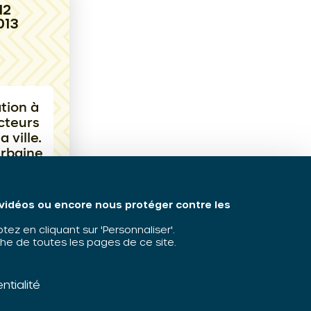
12
013
tion à
cteurs
a ville.
urbaine
 social
s vidéos ou encore nous protéger contre les
z en cliquant sur 'Personnaliser'.
he de toutes les pages de ce site.
ntialité