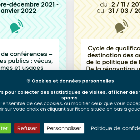
re-décembre 2021 -
du :
2 / 11 / 20
janvier 2022
au :
31 / 03 / 2
Cycle de qualifica
 de conférences –
destination des a
s publics : vécus,
de la politique de l
rmes et usages
De la rénovation 
au développement
🍪
Cookies et données personnelles
rs pour collecter des statistiques de visites, afficher de
spams.
'ensemble de ces cookies, ou modifier ceux que vous accepte
 sur votre choix en cliquant sur l'icone située en bas à gauc
lification
Cycle de qualification
ter
Refuser
Personnaliser
Politique de confide