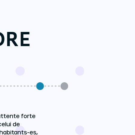
DRE
attente forte
celui de
 habitants-es,