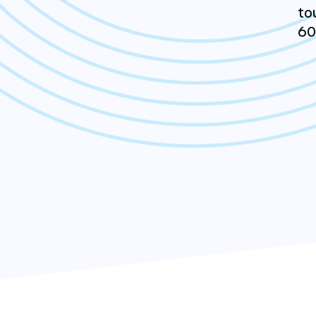
to
60