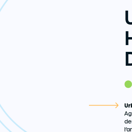
Ur
Ag
de
l’