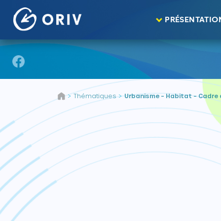
Panneau de gestion des cookies
PRÉSENTATIO
Aller au contenu
Thématiques
Urbanisme – Habitat – Cadre 
>
>