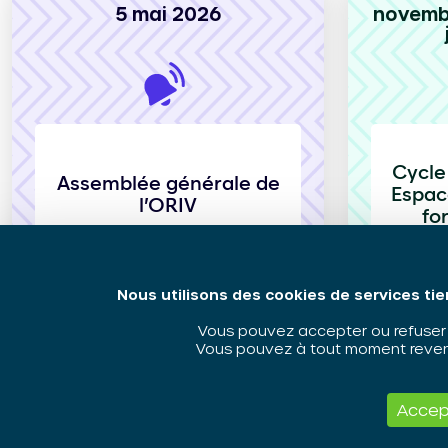
5 mai 2026
novemb
Cycle
Assemblée générale de
Espace
l’ORIV
fo
Nous utilisons des cookies de services tie
Vous pouvez accepter ou refuser l
Vous pouvez à tout moment revenir
Cycle de qua
Accep