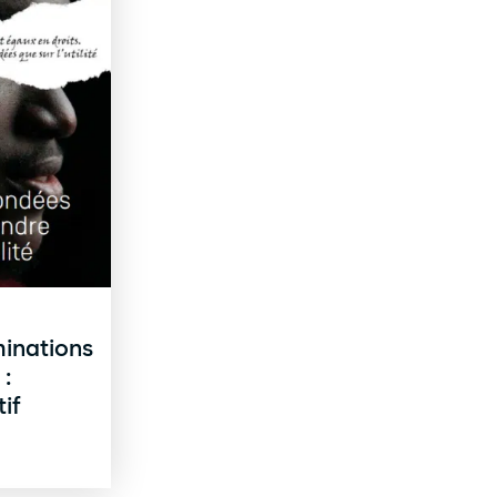
minations
 :
if