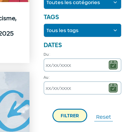
TAGS
cisme,
 2025
DATES
Du :
Au :
FILTRER
Reset