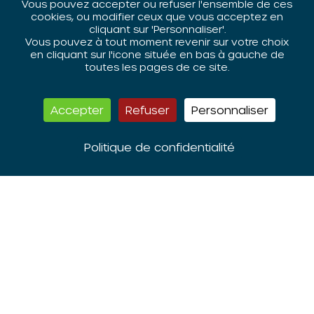
Vous pouvez accepter ou refuser l'ensemble de ces
cookies, ou modifier ceux que vous acceptez en
cliquant sur 'Personnaliser'.
Vous pouvez à tout moment revenir sur votre choix
en cliquant sur l'icone située en bas à gauche de
toutes les pages de ce site.
Etat des lieux des conseils
Accepter
Refuser
Personnaliser
citoyens dans la région Grand Est
Politique de confidentialité
Télécharger
Consulter
AUTRES PUBLICATIONS
PDF - 543 KB
26 FÉVRIER 2019