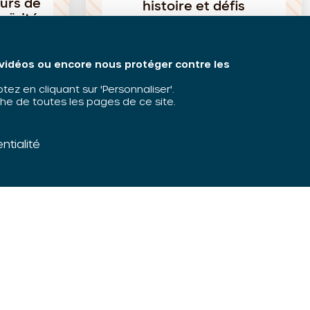
urs de
histoire et défis
aïcité
contemporains – Journée
régionale
s vidéos ou encore nous protéger contre les
z en cliquant sur 'Personnaliser'.
he de toutes les pages de ce site.
Colloque
Temps de qualification
ntialité
L’ORIV est membre du
réseau RECI