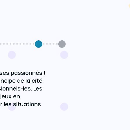
ses passionnés !
incipe de laïcité
onnels-les. Les
njeux en
 les situations