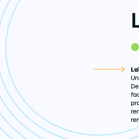
La
Un
De
fa
pr
re
re