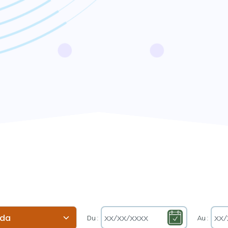
Du :
Au :