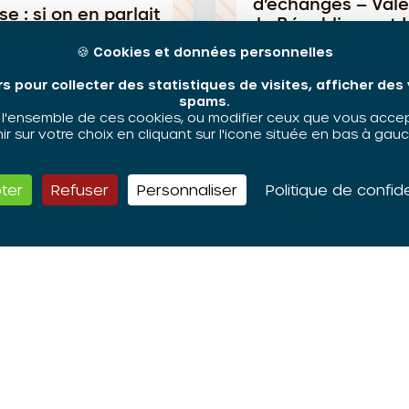
d’échanges – Vale
e : si on en parlait
la République et L
?
🍪
Cookies et données personnelles
rs pour collecter des statistiques de visites, afficher de
spams.
'ensemble de ces cookies, ou modifier ceux que vous accepte
 sur votre choix en cliquant sur l'icone située en bas à gauc
Rencontre
ter
Refuser
Personnaliser
Politique de confide
L’ORIV est membre du
réseau national des
CRPV