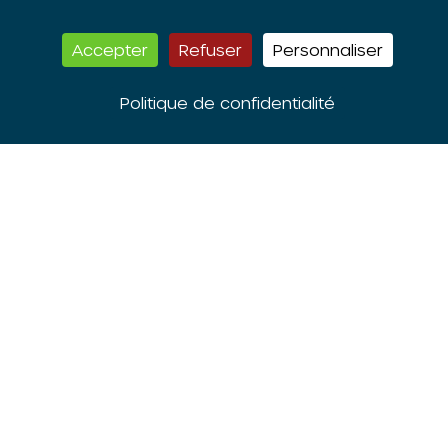
Accepter
Refuser
Personnaliser
Politique de confidentialité
La notion de mixité sociale
Télécharger
Consulter
NOTES DE L'ORIV
PDF - 112 KB
20 JUIN 2004