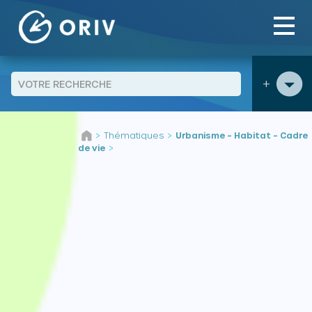
Panneau de gestion des cookies
+
Aller au contenu
Thématiques
Urbanisme – Habitat – Cadre
>
>
de vie
>