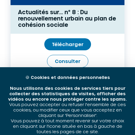
Actualités sur… n° 8 : Du
renouvellement urbain au plan de
cohésion sociale
Télécharger
Consulter
ACTUALITÉS SUR... L'INTÉGRATION, LA PROMOTION DE L'ÉGALITÉ
🍪
Cookies et données personnelles
ET LA VILLE
,
PDF
,
ARTICLES ET RESSOURCES
PDF - 306 KB
Nous utilisons des cookies de services tiers pour
23 JUIN 2004
collecter des statistiques de visites, afficher des
vidéos ou encore nous protéger contre les spams.
Vous pouvez accepter ou refuser l'ensemble de ces
cookies, ou modifier ceux que vous acceptez en
cliquant sur 'Personnaliser'.
Vous pouvez à tout moment revenir sur votre choix
en cliquant sur l'icone située en bas à gauche de
toutes les pages de ce site.