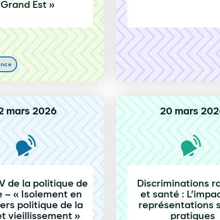
Grand Est »
ence
2 mars 2026
20 mars 202
 de la politique de
Discriminations r
le – « Isolement en
et santé : L’impa
ers politique de la
représentations s
 et vieillissement »
pratiques