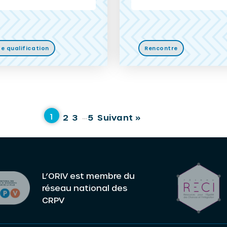
e qualification
Rencontre
…
1
2
3
5
Suivant »
L’ORIV est membre du
réseau national des
CRPV