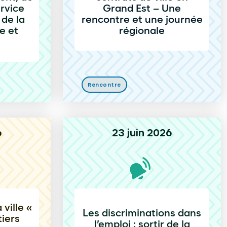
rvice
Grand Est – Une
 de la
rencontre et une journée
e et
régionale
Rencontre
6
23 juin 2026
 ville «
Les discriminations dans
iers
l’emploi : sortir de la