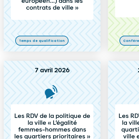
européen…) dans les
contrats de ville »
Temps de qualification
Confér
7 avril 2026
Les RDV de la politique de
Les RDV
la ville « L’égalité
la vil
femmes-hommes dans
quarti
les quartiers prioritaires »
ville