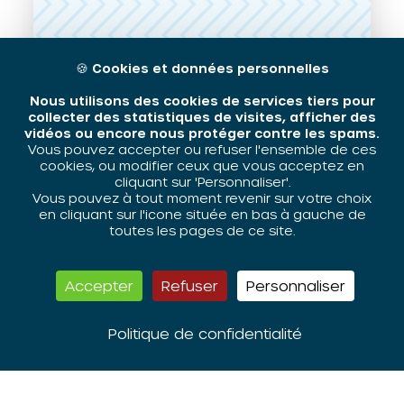
Rencontre
🍪
Cookies et données personnelles
Nous utilisons des cookies de services tiers pour
collecter des statistiques de visites, afficher des
vidéos ou encore nous protéger contre les spams.
Tous les 15 jours les mardi de 8h30 à
Vous pouvez accepter ou refuser l'ensemble de ces
9h30
cookies, ou modifier ceux que vous acceptez en
cliquant sur 'Personnaliser'.
Vous pouvez à tout moment revenir sur votre choix
en cliquant sur l'icone située en bas à gauche de
toutes les pages de ce site.
Accepter
Refuser
Personnaliser
Questions autour de la
contractualisation
Politique de confidentialité