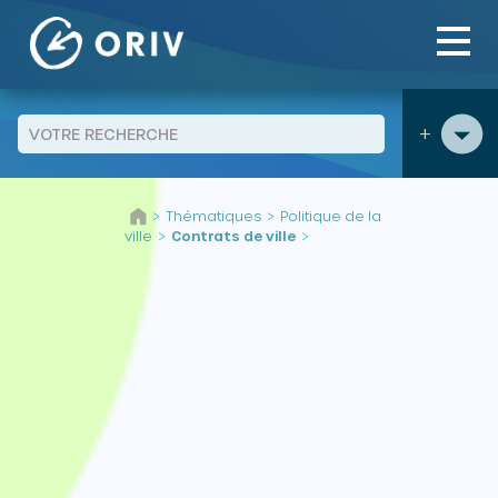
Panneau de gestion des cookies
+
Aller au contenu
Thématiques
Politique de la
>
>
ville
Contrats de ville
>
>