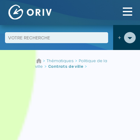
Panneau de gestion des cookies
+
Aller au contenu
Thématiques
Politique de la
>
>
ville
Contrats de ville
>
>