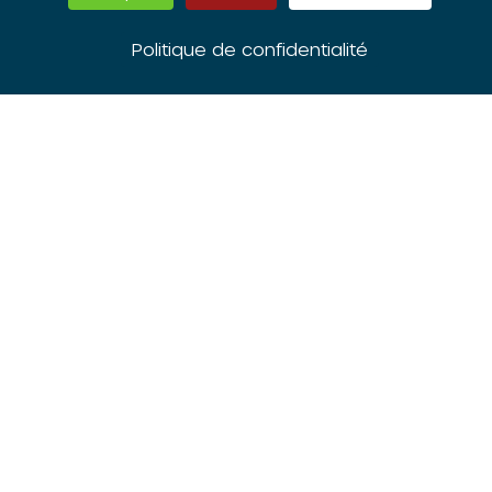
mi-parcours des Contrats de ville
Politique de confidentialité
Télécharger
Consulter
ACTUALITÉS SUR... L'INTÉGRATION, LA PROMOTION DE L'ÉGALITÉ
ET LA VILLE
,
PDF
,
ARTICLES ET RESSOURCES
PDF - 250 KB
12 AVRIL 2018