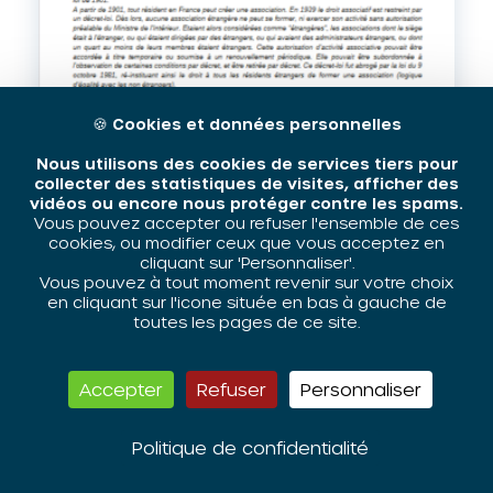
🍪
Cookies et données personnelles
Nous utilisons des cookies de services tiers pour
collecter des statistiques de visites, afficher des
1981 – 2021, 40 ans après «
vidéos ou encore nous protéger contre les spams.
Liberté associative, bilan et
Vous pouvez accepter ou refuser l'ensemble de ces
perspective »
cookies, ou modifier ceux que vous acceptez en
cliquant sur 'Personnaliser'.
Vous pouvez à tout moment revenir sur votre choix
en cliquant sur l'icone située en bas à gauche de
Télécharger
toutes les pages de ce site.
Consulter
Accepter
Refuser
Personnaliser
NOTES DE L'ORIV
,
PDF
PDF - 375 KB
Politique de confidentialité
9 NOVEMBRE 2021