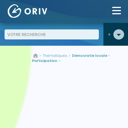
Panneau de gestion des cookies
+
Aller au contenu
Thématiques
Démocratie locale -
>
>
Participation
>