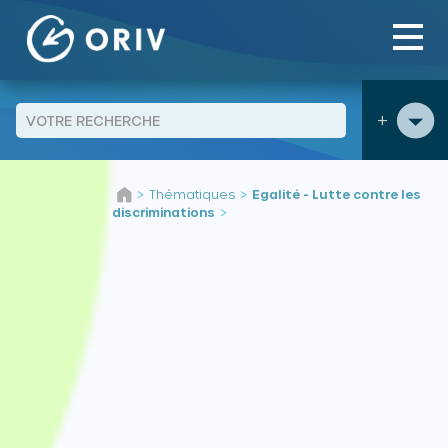
Panneau de gestion des cookies
+
Aller au contenu
Thématiques
Egalité - Lutte contre les
>
>
discriminations
>